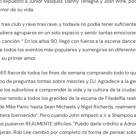
o expuesto a Junior Vasquez, Danny Tenaglia y Josh Wink, p
amor de su vida.
 tras club y rave tras rave, y todavía no podía tener suficient
diera agruparse en un solo espacio y sentir tantas emociones
canción. “ En los años 90, llegó con fuerza a la escena dance 
 a todos los eventos más populares y sumergirse en diferente
 su primer amor.
e 611 Records todos los fines de semana comprando todo lo q
po de preguntas tontas sobre mezclas y DJ. Agradece a la gen
e los suburbios a comprender la vida y la cultura de la ciud
aber tenido a todos los grandes de la escena de Filadelfia re
 Mike Panic hasta Sean Michaels y Nigel Richards, realment
ntiera bienvenido”. Pero cuando John empezó a ir a Shampoo a
e pusieron REALMENTE difíciles. "Puedo darle crédito a Adro
ajeran. Rob Lee cambió por completo mi forma de pensar sob