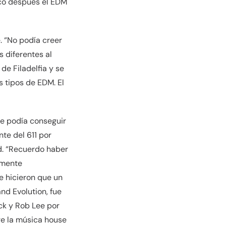
oco después el EDM
e. “No podía creer
 diferentes al
de Filadelfia y se
s tipos de EDM. El
ue podía conseguir
te del 611 por
ad. “Recuerdo haber
almente
e hicieron que un
nd Evolution, fue
ck y Rob Lee por
re la música house