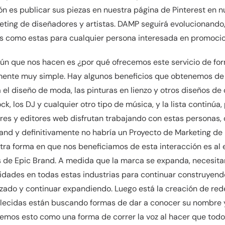
n es publicar sus piezas en nuestra página de Pinterest en n
eting de diseñadores y artistas. DAMP seguirá evolucionando
 como estas para cualquier persona interesada en promocio
n que nos hacen es ¿por qué ofrecemos este servicio de for
mente muy simple. Hay algunos beneficios que obtenemos de 
el diseño de moda, las pinturas en lienzo y otros diseños de
ck, los DJ y cualquier otro tipo de música, y la lista continúa,
es y editores web disfrutan trabajando con estas personas, d
rand y definitivamente no habría un Proyecto de Marketing de
tra forma en que nos beneficiamos de esta interacción es al
 de Epic Brand. A medida que la marca se expanda, necesita
idades en todas estas industrias para continuar construyendo
do y continuar expandiendo. Luego está la creación de redes
ecidas están buscando formas de dar a conocer su nombre 
 vemos esto como una forma de correr la voz al hacer que todo