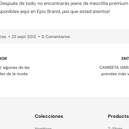
 Después de todo, no encontrarás jeans de mezclilla premiu
sponibles aquí en Epic Brand, ¡así que estad atentos!
ies
23 sept 2012
0 Comentarios
IOR
ENT
 algunas de las
CAMISETA GRÁFI
les de la moda
prendas más v
Colecciones
Product
Hombres
T-Shirts