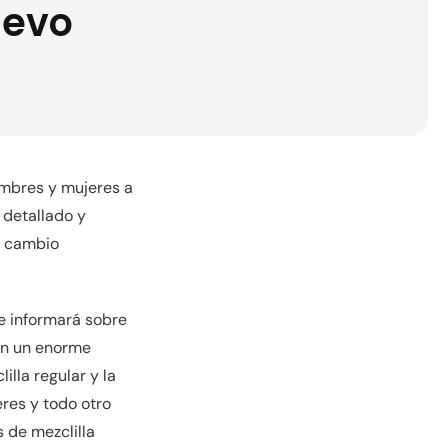
uevo
bres y mujeres a
 detallado y
r cambio
le informará sobre
án un enorme
lla regular y la
eres y todo otro
 de mezclilla